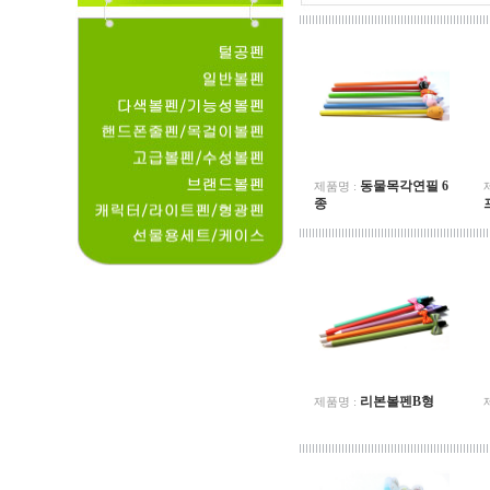
동물목각연필 6
제품명 :
종
리본볼펜B형
제품명 :