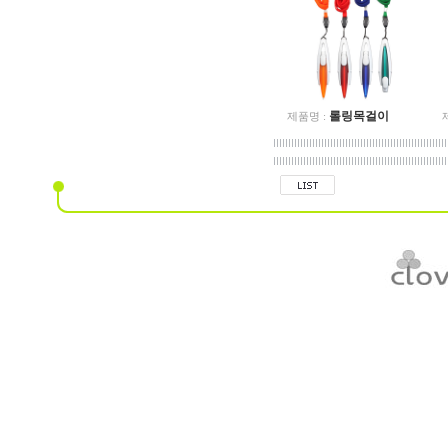
롤링목걸이
제품명 :