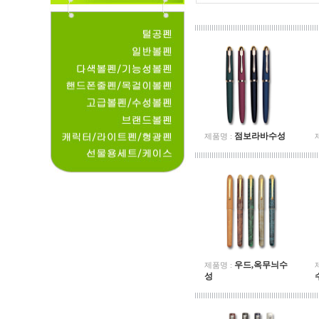
점보라바수성
제품명 :
우드,옥무늬수
제품명 :
성