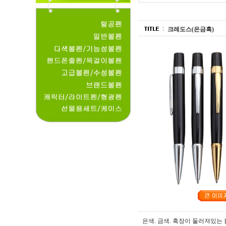
크레도스(은금흑)
은색. 금색. 흑장이 둘러져있는