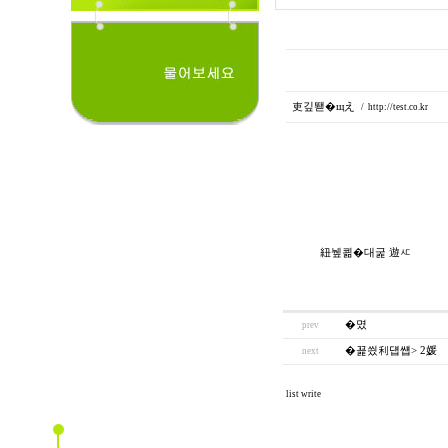
吏깊뙏�щえ
/
http://test.co.kr
紐뉖쾲�대굹 遊ㅼ
�몄
prev
�꾩씠利덉썝> 2媛
next
list
write